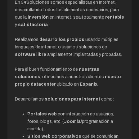
En 34Soluciones somos especialistas en Internet,
desarrollando todos los elementos necesarios, para
que la
inversión
en Internet, sea totalmente
rentable
y
satisfactoria
.
Realizamos
desarrollos propios
usando mútiples
lenguajes de internet o usamos soluciones de
software libre
ampliamente implantadas y probadas.
Para el buen funcionamiento de
nuestras
soluciones
, ofrecemos a nuestros clientes
nuesto
propio datacenter
ubicado en
Espanix
.
Desarrollamos
soluciones para Internet
como:
Portales web
con interacción de usuarios,
foros, blogs, etc. (
Joomla/
programación a
medida).
Sitios web corporativos
que se comunican