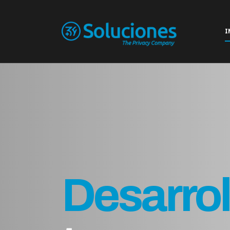
I
Cream