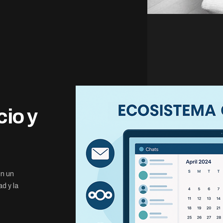
cio y
on un
d y la