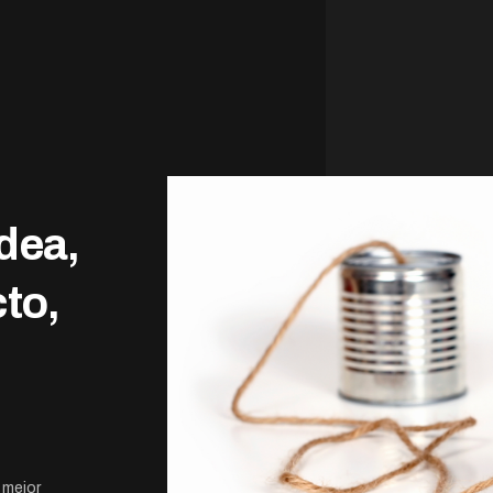
dea,
to,
 mejor