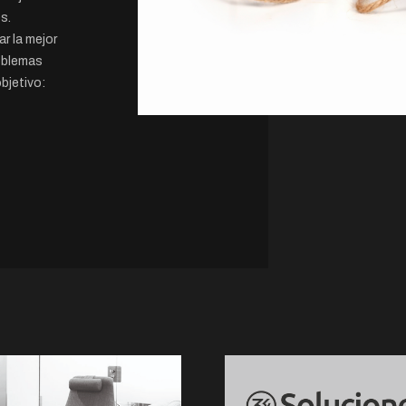
s.
r la mejor
roblemas
bjetivo: