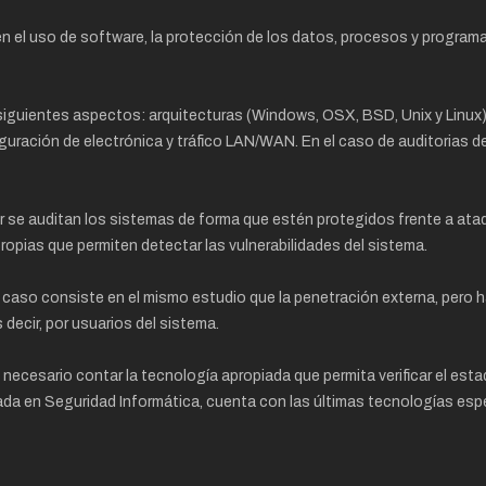
d en el uso de software, la protección de los datos, procesos y progra
 siguientes aspectos: arquitecturas (Windows, OSX, BSD, Unix y Linux
configuración de electrónica y tráfico LAN/WAN. En el caso de auditorias
ir se auditan los sistemas de forma que estén protegidos frente a ata
propias que permiten detectar las vulnerabilidades del sistema.
e caso consiste en el mismo estudio que la penetración externa, pero 
 decir, por usuarios del sistema.
s necesario contar la tecnología apropiada que permita verificar el esta
da en Seguridad Informática, cuenta con las últimas tecnologías espe