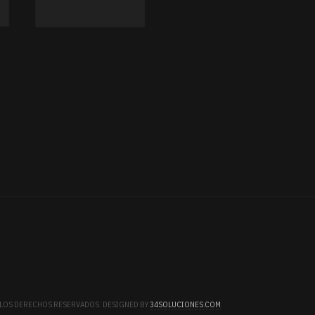
S LOS DERECHOS RESERVADOS. DESIGNED BY
34SOLUCIONES.COM
.