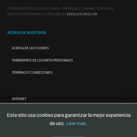
COPYRIGHT © 2026 34SOLUCIONES - THE PRIVACY COMPANY. TODOS LOS
DERECHOS RESERVADOS. DESIGNED BY
34SOLUCIONES.COM
.
ACERCA DE NOSOTROS
ACERCA DE LAS COOKIES
TRATAMIENTO DE LOS DATOS PERSONALES
TÉRMINOS Y CONDICIONES
INTRANET
Este sitio usa cookies para garantizar la mejor experiencia
de uso.
Leer más.