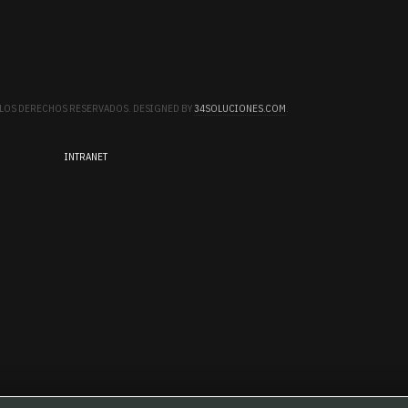
S LOS DERECHOS RESERVADOS. DESIGNED BY
34SOLUCIONES.COM
.
INTRANET