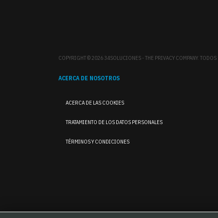
COPYRIGHT © 2026 34SOLUCIONES - THE PRIVACY COMPANY. TODO
ACERCA DE NOSOTROS
ACERCA DE LAS COOKIES
TRATAMIENTO DE LOS DATOS PERSONALES
TÉRMINOS Y CONDICIONES