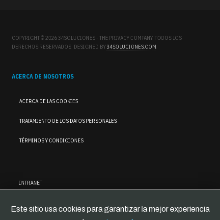
COPYRIGHT © 2026 34SOLUCIONES - THE PRIVACY COMPANY. TODOS LOS
DERECHOS RESERVADOS. DESIGNED BY
34SOLUCIONES.COM
.
ACERCA DE NOSOTROS
ACERCA DE LAS COOKIES
TRATAMIENTO DE LOS DATOS PERSONALES
TÉRMINOS Y CONDICIONES
INTRANET
Este sitio usa cookies para garantizar la mejor experiencia