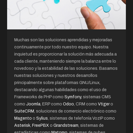
Muchas son las soluciones aprendidas y mejoradas
continuamente por todo nuestro equipo. Nuestra
inquietud es proporcionar la solución más adecuada a
cada cliente, manteniendo siempre la balanza entre lo
novedoso y la estabilidad de las soluciones. Basamos
nuestras soluciones y nuestros desarrollos
principalmente sobre plataformas GNU/Linux,
destacando algunas habilidades como el uso de
Frameworks de PHP como
Symfony
, sistemas CMS
como
Joomla
, ERP como
Odoo
, CRM como
Vtiger
o
SuiteCRM
, soluciones de comercio electrónico como
Magento
o
Sylius
, sistemas de telefonía VozIP como
Asterisk
,
FreePBX
o
Grandstream
, sistemas de
estadísticas como
Matomo
, sistemas de nubes