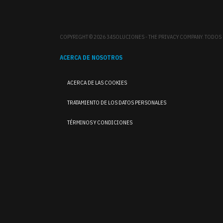
COPYRIGHT © 2026 34SOLUCIONES - THE PRIVACY COMPANY. TODO
ACERCA DE NOSOTROS
ACERCA DE LAS COOKIES
TRATAMIENTO DE LOS DATOS PERSONALES
TÉRMINOS Y CONDICIONES