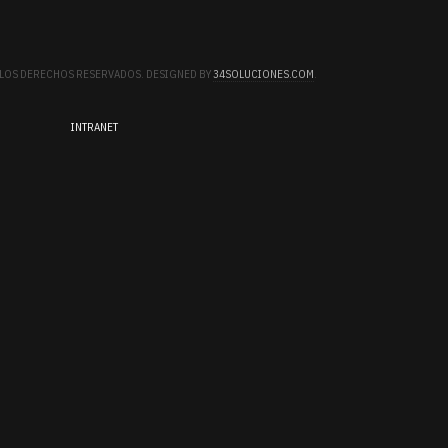
S LOS DERECHOS RESERVADOS. DESIGNED BY
34SOLUCIONES.COM
.
INTRANET